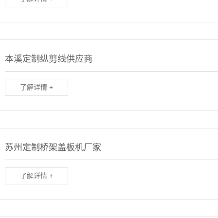
本溪定制纵剪线供应商
了解详情 +
苏州定制桥架盖板机厂家
了解详情 +