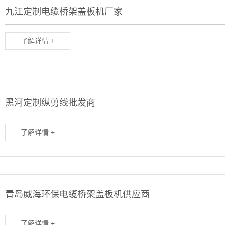
九江定制电缆桥架盖板机厂家
了解详情 +
黑河定制纵剪线批发商
了解详情 +
青岛威海环保电缆桥架盖板机供应商
了解详情 +