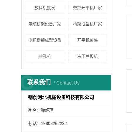
放料机批发
数控开平机厂家
电缆桥架设备厂家
桥架成型机厂家
电缆桥架成型设备
开平机价格
冲孔机
液压盖板机
C
联系我们
Contact Us
钢创河北机械设备科技有限公司
姓 名：魏经理
电 话：19803262222