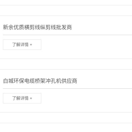
新余优质横剪线纵剪线批发商
了解详情 +
白城环保电缆桥架冲孔机供应商
了解详情 +