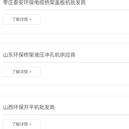
枣庄泰安环保电缆桥架盖板机批发商
了解详情 +
山东环保桥架液压冲孔机供应商
了解详情 +
山西环保开平机批发商
了解详情 +