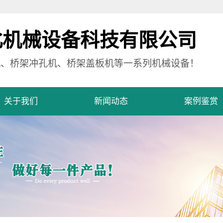
北机械设备科技有限公司
机、桥架冲孔机、桥架盖板机等一系列机械设备！
关于我们
新闻动态
案例鉴赏
公司简介
公司新闻
案例展示
营业执照
行业资讯
厂容厂貌
技术资讯