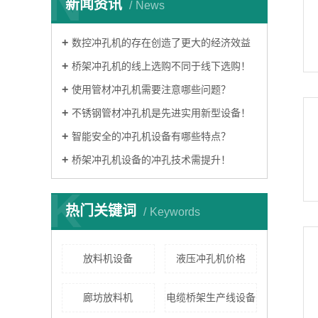
N
新闻资讯
News
数控冲孔机的存在创造了更大的经济效益
桥架冲孔机的线上选购不同于线下选购！
使用管材冲孔机需要注意哪些问题？
不锈钢管材冲孔机是先进实用新型设备！
智能安全的冲孔机设备有哪些特点？
桥架冲孔机设备的冲孔技术需提升！
K
热门关键词
Keywords
放料机设备
液压冲孔机价格
廊坊放料机
电缆桥架生产线设备