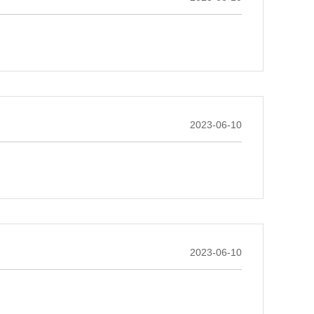
2023-06-10
2023-06-10