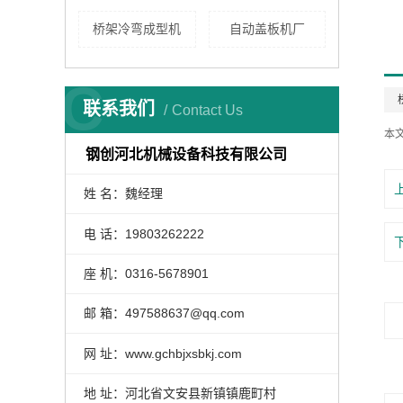
桥架冷弯成型机
自动盖板机厂
C
联系我们
Contact Us
本
钢创河北机械设备科技有限公司
姓 名：魏经理
电 话：19803262222
座 机：0316-5678901
邮 箱：497588637@qq.com
网 址：www.gchbjxsbkj.com
地 址：河北省文安县新镇镇鹿町村