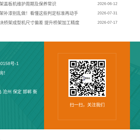
架盖板机维护周期及保养常识
2026-06-12
架补漆别乱做！看懂这些判定标准再动手
2026-07-31
决桥架成型机尺寸偏差 提升桥架加工精度
2026-07-17
0158号-1
咨询！
岛
沧州
保定
邯郸
衡
扫一扫，关注我们