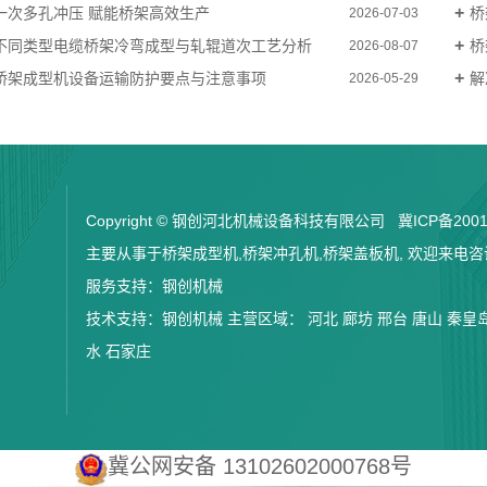
一次多孔冲压 赋能桥架高效生产
桥
2026-07-03
不同类型电缆桥架冷弯成型与轧辊道次工艺分析
桥
2026-08-07
桥架成型机设备运输防护要点与注意事项
解
2026-05-29
Copyright © 钢创河北机械设备科技有限公司
冀ICP备2001
主要从事于
桥架成型机
,
桥架冲孔机
,
桥架盖板机
, 欢迎来电
服务支持：
钢创机械
技术支持：
钢创机械
主营区域：
河北
廊坊
邢台
唐山
秦皇
水
石家庄
冀公网安备 13102602000768号