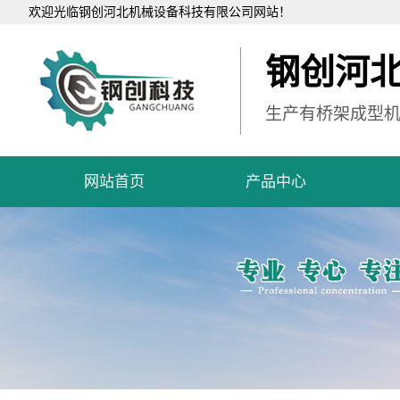
欢迎光临钢创河北机械设备科技有限公司网站！
钢创河
生产有桥架成型
网站首页
产品中心
桥架成型机
桥架盖板机
开平线
纵剪线
桥架冲孔机
放料机