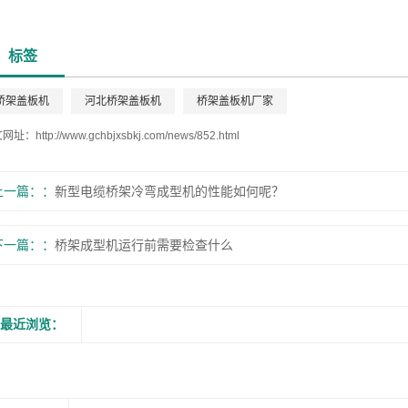
标签
桥架盖板机
河北桥架盖板机
桥架盖板机厂家
文网址：
http://www.gchbjxsbkj.com/news/852.html
上一篇：
新型电缆桥架冷弯成型机的性能如何呢？
下一篇：
桥架成型机运行前需要检查什么
最近浏览：